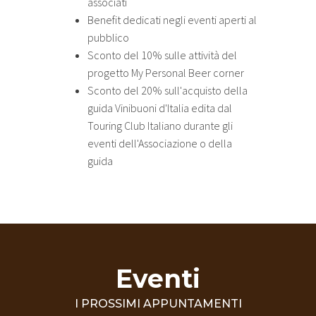
associati
Benefit dedicati negli eventi aperti al
pubblico
Sconto del 10% sulle attività del
progetto My Personal Beer corner
Sconto del 20% sull'acquisto della
guida Vinibuoni d'Italia edita dal
Touring Club Italiano durante gli
eventi dell'Associazione o della
guida
Eventi
I PROSSIMI APPUNTAMENTI